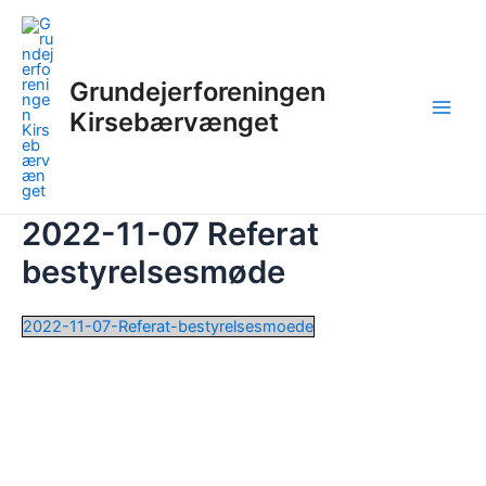
Gå
til
indholdet
Grundejerforeningen
Kirsebærvænget
Main
Men
2022-11-07 Referat
bestyrelsesmøde
2022-11-07-Referat-bestyrelsesmoede