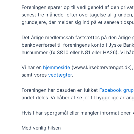
Foreningen sparer op til vedligehold af den priva
senest tre måneder efter overtagelse af grunden, 
grundejere, der melder sig ind på et senere tid
Det årlige medlemskab fastsættes på den årlige g
bankoverførsel til foreningens konto i Jyske Bank
husnummer (fx SØ10 eller NØ1 eller HA26). Vi håber
Vi har en
hjemmeside
(www.kirsebærvænget.dk), 
samt vores
vedtægter
.
Foreningen har desuden en lukket
Facebook gru
andet deles. Vi håber at se jer til hyggelige arra
Hvis I har spørgsmål eller mangler informationer, er
Med venlig hilsen