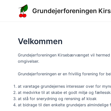
Gå
til
Grundejerforeningen Ki
indholdet
Velkommen
Grundejerforeningen Kirsebærvænget vil hermed ger
omgivelser.
Grundejerforeningen er en frivillig forening for 
at varetage grundejernes interesser over for myn
at medvirke til at skabe et godt miljø og fælless
at stå for snerydning og rensning af kloak
at bidrage til den enkelte grundejers almindelige f