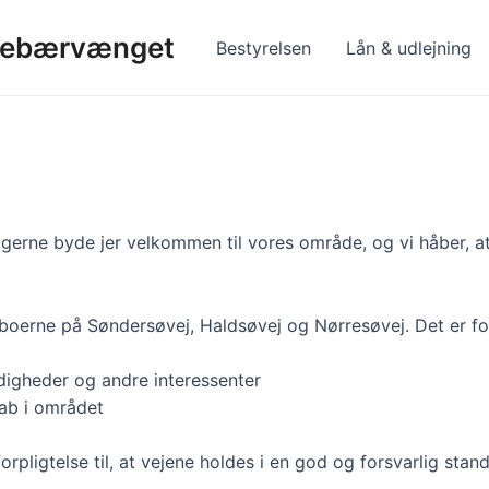
rsebærvænget
Bestyrelsen
Lån & udlejning
ne byde jer velkommen til vores område, og vi håber, at I v
beboerne på Søndersøvej, Haldsøvej og Nørresøvej. Det er f
digheder og andre interessenter
kab i området
orpligtelse til, at vejene holdes i en god og forsvarlig stand