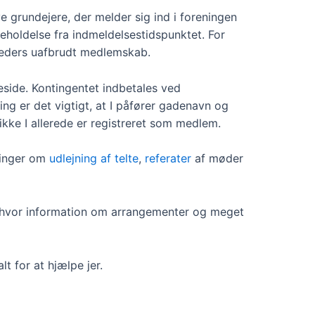
e grundejere, der melder sig ind i foreningen
eholdelse fra indmeldelsestidspunktet. For
åneders uafbrudt medlemskab.
eside. Kontingentet indbetales ved
ng er det vigtigt, at I påfører gadenavn og
 ikke I allerede er registreret som medlem.
ninger om
udlejning af telte
,
referater
af møder
hvor information om arrangementer og meget
lt for at hjælpe jer.